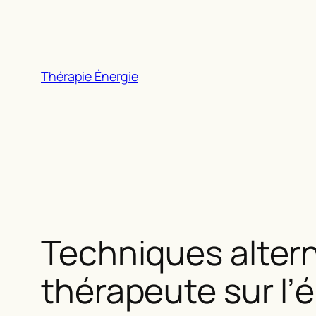
Aller
au
contenu
Thérapie Énergie
Techniques altern
thérapeute sur l’é