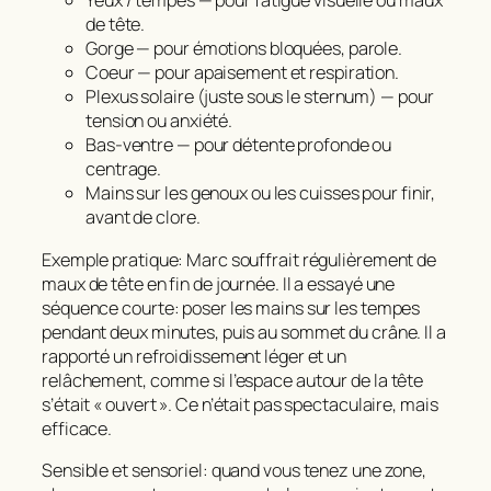
Yeux / tempes — pour fatigue visuelle ou maux
de tête.
Gorge — pour émotions bloquées, parole.
Coeur — pour apaisement et respiration.
Plexus solaire (juste sous le sternum) — pour
tension ou anxiété.
Bas-ventre — pour détente profonde ou
centrage.
Mains sur les genoux ou les cuisses pour finir,
avant de clore.
Exemple pratique: Marc souffrait régulièrement de
maux de tête en fin de journée. Il a essayé une
séquence courte: poser les mains sur les tempes
pendant deux minutes, puis au sommet du crâne. Il a
rapporté un refroidissement léger et un
relâchement, comme si l’espace autour de la tête
s’était « ouvert ». Ce n’était pas spectaculaire, mais
efficace.
Sensible et sensoriel: quand vous tenez une zone,