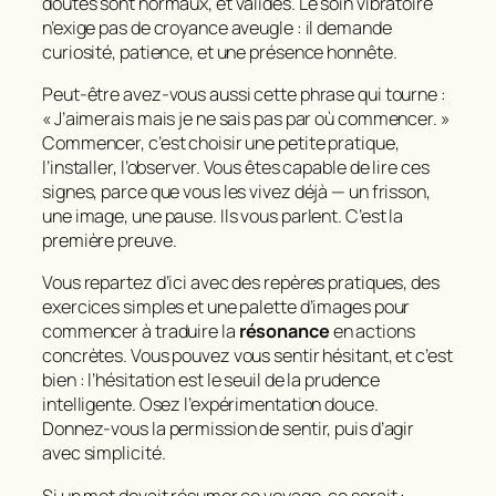
doutes sont normaux, et valides. Le soin vibratoire
n’exige pas de croyance aveugle : il demande
curiosité, patience, et une présence honnête.
Peut‑être avez‑vous aussi cette phrase qui tourne :
« J’aimerais mais je ne sais pas par où commencer. »
Commencer, c’est choisir une petite pratique,
l’installer, l’observer. Vous êtes capable de lire ces
signes, parce que vous les vivez déjà — un frisson,
une image, une pause. Ils vous parlent. C’est la
première preuve.
Vous repartez d’ici avec des repères pratiques, des
exercices simples et une palette d’images pour
commencer à traduire la
résonance
en actions
concrètes. Vous pouvez vous sentir hésitant, et c’est
bien : l’hésitation est le seuil de la prudence
intelligente. Osez l’expérimentation douce.
Donnez‑vous la permission de sentir, puis d’agir
avec simplicité.
Si un mot devait résumer ce voyage, ce serait :