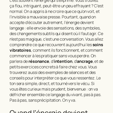
c’est souvent l’énergie qui s’exprime. Vous trouvez
ça flou, intriguant, peut‑être un peu effrayant ? C’est
normal. On a appris à ne croire que ce qu’on voit, et
l’invisible a mauvaise presse. Pourtant, quand on
accepte d’écouter autrement, l’
énergie devient
langage
: elle envoie des sensations, des symboles,
des changements subtils qui disent où il faut agir. Ce
n’est pas magique, c’est une conversation. Vous allez
comprendre ce que recouvrent aujourd’hui les
soins
vibratoires
, comment ils fonctionnent, et comment
commencer à les pratiquer sans vous perdre. On
parlera de
résonance
, d’
intention
, d’
ancrage
, et de
petits exercices concrets à faire chez vous. Vous
trouverez aussi des exemples de séances et des
conseils pour interpréter ce que vous ressentez. Le
ton sera simple, direct, et tourné vers le vécu. Si
vous êtes curieux mais prudent, bienvenue : on va
défricher ensemble ce langage du vivant, pas à pas.
Pas à pas, sans précipitation. On y va.
Quand l’énergie devient