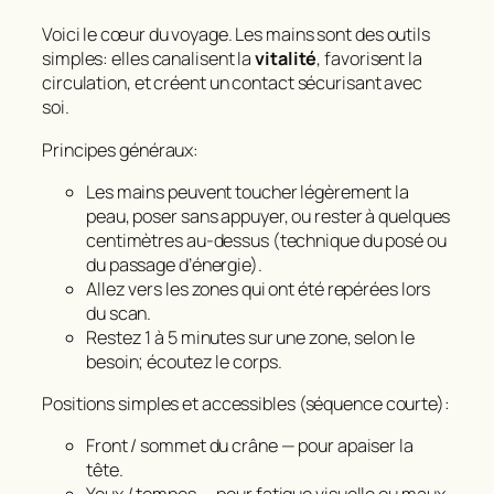
Voici le cœur du voyage. Les mains sont des outils
simples: elles canalisent la
vitalité
, favorisent la
circulation, et créent un contact sécurisant avec
soi.
Principes généraux:
Les mains peuvent toucher légèrement la
peau, poser sans appuyer, ou rester à quelques
centimètres au‑dessus (technique du posé ou
du passage d’énergie).
Allez vers les zones qui ont été repérées lors
du scan.
Restez 1 à 5 minutes sur une zone, selon le
besoin; écoutez le corps.
Positions simples et accessibles (séquence courte):
Front / sommet du crâne — pour apaiser la
tête.