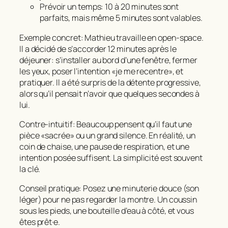
Prévoir un temps: 10 à 20 minutes sont
parfaits, mais même 5 minutes sont valables.
Exemple concret: Mathieu travaille en open-space.
Il a décidé de s’accorder 12 minutes après le
déjeuner: s’installer au bord d’une fenêtre, fermer
les yeux, poser l’intention «je me recentre», et
pratiquer. Il a été surpris de la détente progressive,
alors qu’il pensait n’avoir que quelques secondes à
lui.
Contre‑intuitif: Beaucoup pensent qu’il faut une
pièce «sacrée» ou un grand silence. En réalité, un
coin de chaise, une pause de respiration, et une
intention posée suffisent.
La simplicité est souvent
la clé.
Conseil pratique: Posez une minuterie douce (son
léger) pour ne pas regarder la montre. Un coussin
sous les pieds, une bouteille d’eau à côté, et vous
êtes prêt·e.