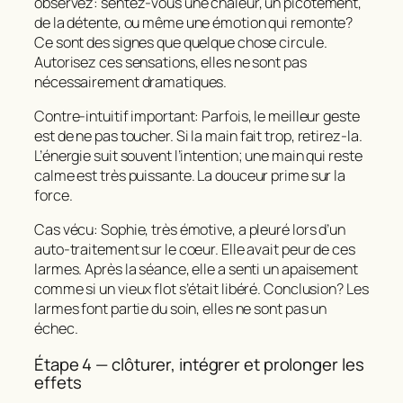
observez: sentez-vous une chaleur, un picotement,
de la détente, ou même une émotion qui remonte?
Ce sont des signes que quelque chose circule.
Autorisez ces sensations, elles ne sont pas
nécessairement dramatiques.
Contre‑intuitif important: Parfois, le meilleur geste
est de ne
pas
toucher. Si la main fait trop, retirez-la.
L’énergie suit souvent l’intention; une main qui reste
calme est très puissante. La douceur prime sur la
force.
Cas vécu: Sophie, très émotive, a pleuré lors d’un
auto-traitement sur le coeur. Elle avait peur de ces
larmes. Après la séance, elle a senti un apaisement
comme si un vieux flot s’était libéré. Conclusion? Les
larmes font partie du soin, elles ne sont pas un
échec.
Étape 4 — clôturer, intégrer et prolonger les
effets