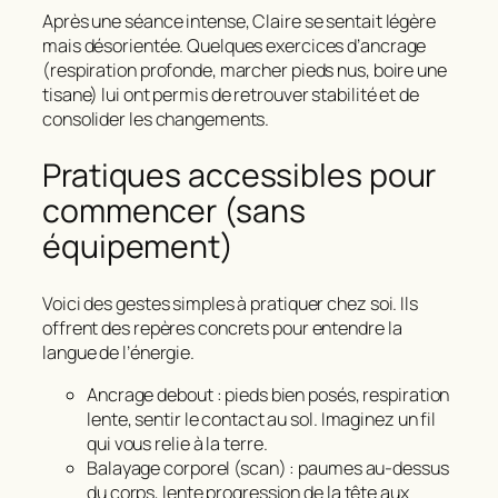
Après une séance intense, Claire se sentait légère
mais désorientée. Quelques exercices d’ancrage
(respiration profonde, marcher pieds nus, boire une
tisane) lui ont permis de retrouver stabilité et de
consolider les changements.
Pratiques accessibles pour
commencer (sans
équipement)
Voici des gestes simples à pratiquer chez soi. Ils
offrent des repères concrets pour entendre la
langue de l’énergie.
Ancrage debout : pieds bien posés, respiration
lente, sentir le contact au sol. Imaginez un fil
qui vous relie à la terre.
Balayage corporel (scan) : paumes au-dessus
du corps, lente progression de la tête aux