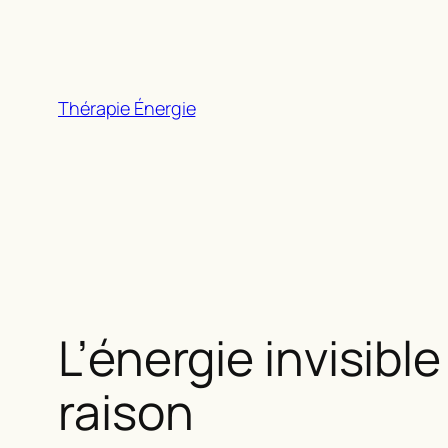
Aller
au
contenu
Thérapie Énergie
L’énergie invisibl
raison