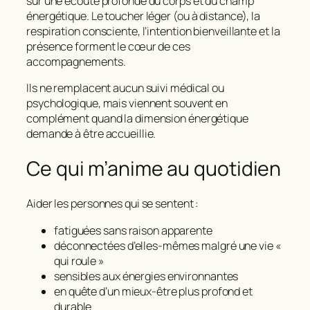
sur une écoute profonde du corps et du champ
énergétique. Le toucher léger (ou à distance), la
respiration consciente, l’intention bienveillante et la
présence forment le cœur de ces
accompagnements.
Ils ne remplacent aucun suivi médical ou
psychologique, mais viennent souvent en
complément quand la dimension énergétique
demande à être accueillie.
Ce qui m’anime au quotidien
Aider les personnes qui se sentent :
fatiguées sans raison apparente
déconnectées d’elles-mêmes malgré une vie «
qui roule »
sensibles aux énergies environnantes
en quête d’un mieux-être plus profond et
durable