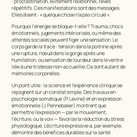
: procrastination, évitement relationnel, rêves
répétitifs. Ces manifestations sont des messages.
Elles disent : « quelque chose n’a pas circulé ».
Pourquoi l’énergie se bloque-t-elle ? Trauma, chocs
émotionnels, jugements intériorisés, ou même des
attentes sociales peuvent figer une sensation. Le
corps garde la trace : tension dans la poitrine après
une rupture, nœud dans la gorge après une
humiliation, ou sensation de lourdeur dans le ventre
liée à une tristesse non-accueillie. Ce sont autant de
mémoires corporelles.
Un point utile : la science et l’expérience clinique se
rejoignent sur un constat simple. Des travaux en
psychologie somatique (P. Levine) et en expression
émotionnelle (J. Pennebaker) montrent que
permettre l’expression — par le mouvement,
l’écriture, ou la voix — favorise la réduction du stress
physiologique. L’écriture expressive a, par exemple,
démontré des bénéfices durables sur la santé