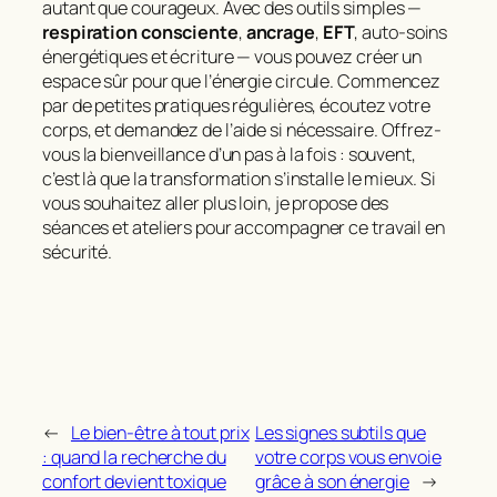
autant que courageux. Avec des outils simples —
respiration consciente
,
ancrage
,
EFT
, auto-soins
énergétiques et écriture — vous pouvez créer un
espace sûr pour que l’énergie circule. Commencez
par de petites pratiques régulières, écoutez votre
corps, et demandez de l’aide si nécessaire. Offrez-
vous la bienveillance d’un pas à la fois : souvent,
c’est là que la transformation s’installe le mieux. Si
vous souhaitez aller plus loin, je propose des
séances et ateliers pour accompagner ce travail en
sécurité.
←
Le bien-être à tout prix
Les signes subtils que
: quand la recherche du
votre corps vous envoie
confort devient toxique
grâce à son énergie
→