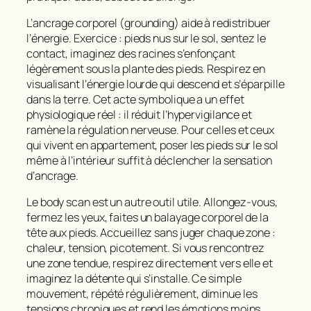
L’ancrage corporel (grounding) aide à redistribuer
l’énergie. Exercice : pieds nus sur le sol, sentez le
contact, imaginez des racines s’enfonçant
légèrement sous la plante des pieds. Respirez en
visualisant l’énergie lourde qui descend et s’éparpille
dans la terre. Cet acte symbolique a un effet
physiologique réel : il réduit l’hypervigilance et
ramène la régulation nerveuse. Pour celles et ceux
qui vivent en appartement, poser les pieds sur le sol
même à l’intérieur suffit à déclencher la sensation
d’ancrage.
Le body scan est un autre outil utile. Allongez-vous,
fermez les yeux, faites un balayage corporel de la
tête aux pieds. Accueillez sans juger chaque zone :
chaleur, tension, picotement. Si vous rencontrez
une zone tendue, respirez directement vers elle et
imaginez la détente qui s’installe. Ce simple
mouvement, répété régulièrement, diminue les
tensions chroniques et rend les émotions moins