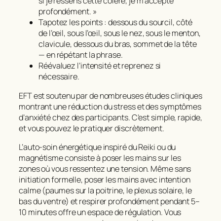
si je ressens cette colère, je m’accepte
profondément. »
Tapotez les points : dessous du sourcil, côté
de l’œil, sous l’œil, sous le nez, sous le menton,
clavicule, dessous du bras, sommet de la tête
— en répétant la phrase.
Réévaluez l’intensité et reprenez si
nécessaire.
EFT est soutenu par de nombreuses études cliniques
montrant une réduction du stress et des symptômes
d’anxiété chez des participants. C’est simple, rapide,
et vous pouvez le pratiquer discrètement.
L’auto-soin énergétique inspiré du Reiki ou du
magnétisme consiste à poser les mains sur les
zones où vous ressentez une tension. Même sans
initiation formelle, poser les mains avec intention
calme (paumes sur la poitrine, le plexus solaire, le
bas du ventre) et respirer profondément pendant 5–
10 minutes offre un espace de régulation. Vous