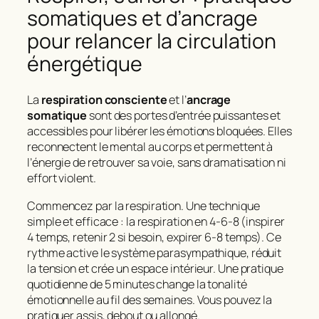
somatiques et d’ancrage
pour relancer la circulation
énergétique
La
respiration consciente
et l’
ancrage
somatique
sont des portes d’entrée puissantes et
accessibles pour libérer les émotions bloquées. Elles
reconnectent le mental au corps et permettent à
l’énergie de retrouver sa voie, sans dramatisation ni
effort violent.
Commencez par la respiration. Une technique
simple et efficace : la respiration en 4-6-8 (inspirer
4 temps, retenir 2 si besoin, expirer 6-8 temps). Ce
rythme active le système parasympathique, réduit
la tension et crée un espace intérieur. Une pratique
quotidienne de 5 minutes change la tonalité
émotionnelle au fil des semaines. Vous pouvez la
pratiquer assis, debout ou allongé.