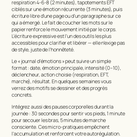
respiration 4-6-8 (2 minutes), tapotements EFT
ciblés sur une émotion récurrente (3 minutes), puis
écriture libre d’une page ou d’un paragraphe sur ce
qui a émergé. Le fait de coucher les mots sur le
papier renforce le mouvement initié par le corps.
L’écriture expressive est l’un des outils les plus
accessibles pour clarifier et libérer — elle n’exige pas
de style, juste de l’honnêteté.
Le « journal d’émotions » peut suivre un simple
format : date, émotion principale, intensité (0–10),
déclencheur, action choisie (respiration, EFT,
marche), résultat. En quelques semaines vous
verrez des motifs se dessiner et des progrès
concrets.
Intégrez aussi des pauses corporelles durant la
journée : 30 secondes pour sentir vos pieds, 1 minute
pour secouer les bras, 5 minutes de marche
consciente. Ces micro-pratiques empêchent
l’accumulation et renforcent votre autorégulation.