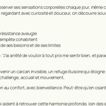
bserver ses sensations corporelles chaque jour, même ce
les regardant avec curiosité et douceur, on découvre s
i résistance aveugle
a tempête cohabitent
e ses besoins et de ses limites
 “J’ai arrêté de vouloir à tout prix me sentir bien, et pa
enir un carcan invisible, un refuge illusoire qui éloigne 
t challenge, accueil et mouvement.
tion au confort, avec bienveillance. Peut-être qu’en osant
i aident à retrouver cette harmonie profonde, loin des ex