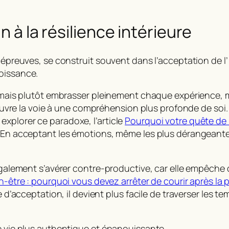
n à la résilience intérieure
x épreuves, se construit souvent dans l’acceptation de l
oissance.
, mais plutôt embrasser pleinement chaque expérience, m
e ouvre la voie à une compréhension plus profonde de soi
xplorer ce paradoxe, l’article
Pourquoi votre quête de
 En acceptant les émotions, même les plus dérangeantes,
 également s’avérer contre-productive, car elle empêche 
n-être : pourquoi vous devez arrêter de courir après la 
de d’acceptation, il devient plus facile de traverser les 
ne vie plus authentique et épanouissante.