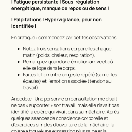
| Fatigue persistante | Sous-régulation
énergétique, manque de repos ou de sens |
| Palpitations | Hypervigilance, peur non
identifiée |
En pratique : commencez par petites observations
Notez trois sensations corporelles chaque
matin (poids, chaleur, respiration).
Remarquez quand une émotion arrive et où
elle se loge dans le corps.
Faites le lien entre un geste répété (serrer les
épaules) et l’émotion associée (tension au
travail).
Anecdote : Une personne en consultation me disait
ne pas « supporter » son travail, mais elle n’avait pas
identifié la colère qui vivait dans sa mâchoire. Après
quelques séances de conscience corporelle et
d’exercices simples d’ouverture de la mâchoire, la
colère a trouvé une expression plus saine et la