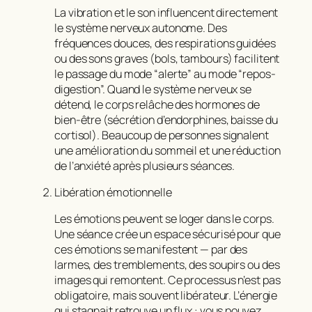
La vibration et le son influencent directement
le système nerveux autonome. Des
fréquences douces, des respirations guidées
ou des sons graves (bols, tambours) facilitent
le passage du mode “alerte” au mode “repos-
digestion”. Quand le système nerveux se
détend, le corps relâche des hormones de
bien-être (sécrétion d’endorphines, baisse du
cortisol). Beaucoup de personnes signalent
une amélioration du sommeil et une réduction
de l’anxiété après plusieurs séances.
Libération émotionnelle
Les émotions peuvent se loger dans le corps.
Une séance crée un espace sécurisé pour que
ces émotions se manifestent — par des
larmes, des tremblements, des soupirs ou des
images qui remontent. Ce processus n’est pas
obligatoire, mais souvent libérateur. L’énergie
qui stagnait retrouve un flux : vous pouvez