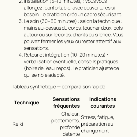
Installation (5–10 minutes) : vous vous
allongez, confortable, avec couvertures si
besoin. Le praticien crée un cadre sécurisant.
Le soin (30–60 minutes) : selon la technique :
mains au-dessus du corps, toucher doux, bols
autour ou sur le corps, chants ou silence. Vous
pouvez fermer les yeux ou rester attentif aux
sensations.
Retour et intégration (10–20 minutes) :
verbalisation éventuelle, conseils pratiques
(boire de l’eau, repos). Le praticien ajuste ce
qui semble adapté.
Tableau synthétique — comparaison rapide
Sensations
Indications
Technique
fréquentes
courantes
Chaleur,
Stress, fatigue,
picotements,
Reiki
préparation au
profonde
changement
détente