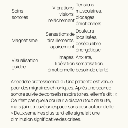
Tensions
Vibrations,
Soins
musculaires,
visions,
sonores
blocages
relâchement
émotionnels
Douleurs
Sensations de
localisées,
Magnétisme
tiraillements,
déséquilibre
apaisement
énergétique
Images,
Anxiété,
Visualisation
libération
somatisation,
guidée
émotionnelle
besoin de clarté
Anecdote professionnelle : Une patiente est venue
pour des migraines chroniques. Après une séance
sonore suivie de conseils respiratoires, elle m’a dit : «
Ce n’est pas que la douleur a disparu tout de suite,
mais j’ai retrouvé un espace sans peur autour d’elle.
» Deux semaines plus tard, elle signalait une
diminution significative des crises.