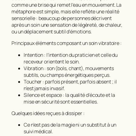
comme une brise qui remet l’eau en mouvement. La
métaphore est simple, mais elle reflète une réalité
sensorielle : beaucoup de personnes décrivent
après un soin une sensation de légèreté, de chaleur,
ou un déplacement subtil d’émotions.
Principaux éléments composant un soin vibratoire :
Intention
: l’intention du praticien et celle du
receveur orientent le soin.
Vibration
: son (bols, chant), mouvements
subtils, ou champs énergétiques perçus.
Toucher
: parfois présent, parfois absent ; il
n’est jamais invasif.
Silence et espace
: la qualité d’écoute et la
mise en sécurité sont essentielles.
Quelques idées reçues à dissiper :
Ce n’est pas de la magie ni un substitut à un
suivi médical.