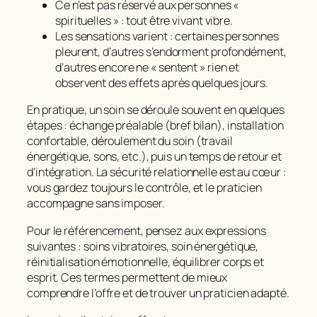
Ce n’est pas réservé aux personnes «
spirituelles » : tout être vivant vibre.
Les sensations varient : certaines personnes
pleurent, d’autres s’endorment profondément,
d’autres encore ne « sentent » rien et
observent des effets après quelques jours.
En pratique, un soin se déroule souvent en quelques
étapes : échange préalable (bref bilan), installation
confortable, déroulement du soin (travail
énergétique, sons, etc.), puis un temps de retour et
d’intégration. La sécurité relationnelle est au cœur :
vous gardez toujours le contrôle, et le praticien
accompagne sans imposer.
Pour le référencement, pensez aux expressions
suivantes :
soins vibratoires
,
soin énergétique
,
réinitialisation émotionnelle
,
équilibrer corps et
esprit
. Ces termes permettent de mieux
comprendre l’offre et de trouver un praticien adapté.