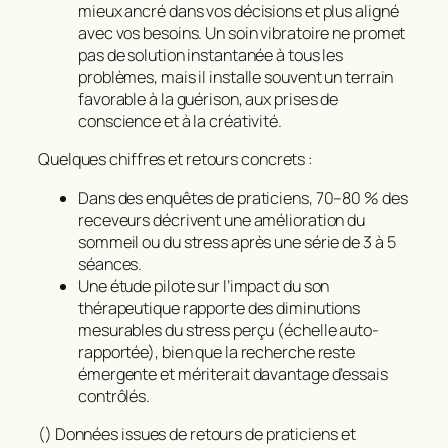
mieux ancré dans vos décisions et plus aligné
avec vos besoins. Un soin vibratoire ne promet
pas de solution instantanée à tous les
problèmes, mais il installe souvent un terrain
favorable à la guérison, aux prises de
conscience et à la créativité.
Quelques chiffres et retours concrets :
Dans des enquêtes de praticiens, 70–80 % des
receveurs décrivent une amélioration du
sommeil ou du stress après une série de 3 à 5
séances.
Une étude pilote sur l’impact du son
thérapeutique rapporte des diminutions
mesurables du stress perçu (échelle auto-
rapportée), bien que la recherche reste
émergente et mériterait davantage d’essais
contrôlés.
() Données issues de retours de praticiens et