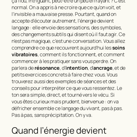
ça flou, intriguant, peut‑être un peu effrayant ? C’est
normal. On a appris à ne croire que ce qu’on voit, et
l’invisible a mauvaise presse. Pourtant, quand on
accepte d’écouter autrement, l’
énergie devient
langage
: elle envoie des sensations, des symboles,
des changements subtils qui disent où il faut agir. Ce
n’est pas magique, c’est une conversation. Vous allez
comprendre ce que recouvrent aujourd’hui les
soins
vibratoires
, comment ils fonctionnent, et comment
commencer à les pratiquer sans vous perdre. On
parlera de
résonance
, d’
intention
, d’
ancrage
, et de
petits exercices concrets à faire chez vous. Vous
trouverez aussi des exemples de séances et des
conseils pour interpréter ce que vous ressentez. Le
ton sera simple, direct, et tourné vers le vécu. Si
vous êtes curieux mais prudent, bienvenue : on va
défricher ensemble ce langage du vivant, pas à pas.
Pas à pas, sans précipitation. On y va.
Quand l’énergie devient