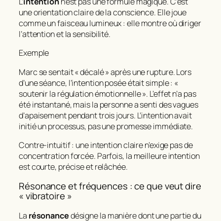
L’
intention
n’est pas une formule magique. C’est
une orientation claire de la conscience. Elle joue
comme un faisceau lumineux : elle montre où diriger
l’attention et la sensibilité.
Exemple
Marc se sentait « décalé » après une rupture. Lors
d’une séance, l’intention posée était simple : «
soutenir la régulation émotionnelle ». L’effet n’a pas
été instantané, mais la personne a senti des vagues
d’apaisement pendant trois jours. L’intention avait
initié un processus, pas une promesse immédiate.
Contre‑intuitif : une intention claire n’exige pas de
concentration forcée. Parfois, la meilleure intention
est courte, précise et relâchée.
Résonance et fréquences : ce que veut dire
« vibratoire »
La
résonance
désigne la manière dont une partie du