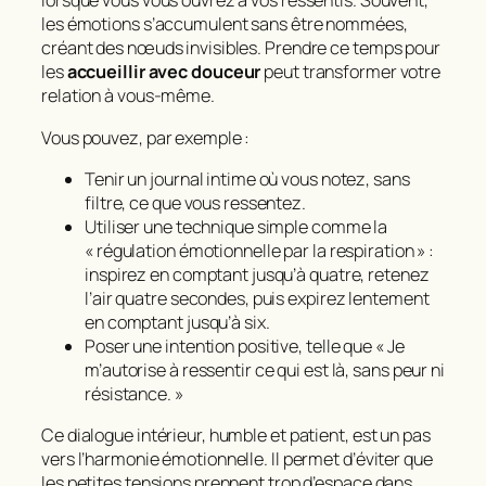
lorsque vous vous ouvrez à vos ressentis. Souvent,
les émotions s’accumulent sans être nommées,
créant des nœuds invisibles. Prendre ce temps pour
les
accueillir avec douceur
peut transformer votre
relation à vous-même.
Vous pouvez, par exemple :
Tenir un journal intime où vous notez, sans
filtre, ce que vous ressentez.
Utiliser une technique simple comme la
« régulation émotionnelle par la respiration » :
inspirez en comptant jusqu’à quatre, retenez
l’air quatre secondes, puis expirez lentement
en comptant jusqu’à six.
Poser une intention positive, telle que « Je
m’autorise à ressentir ce qui est là, sans peur ni
résistance. »
Ce dialogue intérieur, humble et patient, est un pas
vers l’harmonie émotionnelle. Il permet d’éviter que
les petites tensions prennent trop d’espace dans