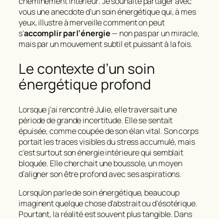
cheminement intérieur
. Je souhaite partager avec
vous une anecdote d’un soin énergétique qui, à mes
yeux, illustre à merveille comment on peut
s’
accomplir par l’énergie
— non pas par un miracle,
mais par un mouvement subtil et puissant à la fois.
Le contexte d’un soin
énergétique profond
Lorsque j’ai rencontré Julie, elle traversait une
période de grande incertitude. Elle se sentait
épuisée, comme coupée de son élan vital. Son corps
portait les traces visibles du stress accumulé, mais
c’est surtout son énergie intérieure qui semblait
bloquée. Elle cherchait une
boussole
, un moyen
d’aligner son être profond avec ses aspirations.
Lorsqu’on parle de soin énergétique, beaucoup
imaginent quelque chose d’abstrait ou d’ésotérique.
Pourtant, la réalité est souvent plus tangible. Dans