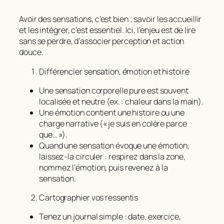
Avoir des sensations, c’est bien ; savoir les accueillir
et les intégrer, c’est essentiel. Ici, l’enjeu est de
lire
sans se perdre
, d’associer perception et action
douce.
Différencier sensation, émotion et histoire
Une sensation corporelle pure est souvent
localisée et neutre (ex. : chaleur dans la main).
Une émotion contient une histoire ou une
charge narrative (« je suis en colère parce
que… »).
Quand une sensation évoque une émotion,
laissez‑la circuler : respirez dans la zone,
nommez l’émotion, puis revenez à la
sensation.
Cartographier vos ressentis
Tenez un journal simple : date, exercice,