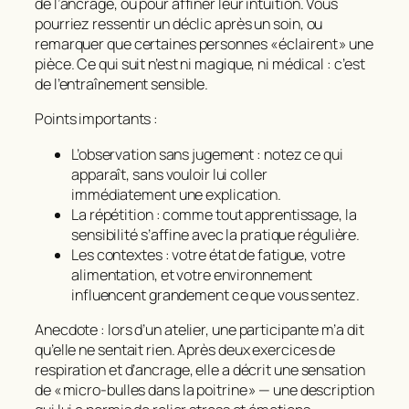
de l’ancrage, ou pour affiner leur intuition. Vous
pourriez ressentir un déclic après un soin, ou
remarquer que certaines personnes « éclairent » une
pièce. Ce qui suit n’est ni magique, ni médical : c’est
de l’entraînement sensible.
Points importants :
L’observation sans jugement
: notez ce qui
apparaît, sans vouloir lui coller
immédiatement une explication.
La répétition
: comme tout apprentissage, la
sensibilité s’affine avec la pratique régulière.
Les contextes
: votre état de fatigue, votre
alimentation, et votre environnement
influencent grandement ce que vous sentez.
Anecdote : lors d’un atelier, une participante m’a dit
qu’elle ne sentait rien. Après deux exercices de
respiration et d’ancrage, elle a décrit une sensation
de « micro‑bulles dans la poitrine » — une description