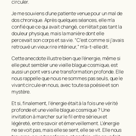
circuler.
Je me souviens d’une patiente venue pour un mal de
dos chronique. Après quelques séances, elle m’a
confié que ce qui avait changé, ce n’était pas tant la
douleur physique, mais la manière dont elle
percevait son corps et sa vie.
“C’est comme si j’avais
retrouvé un vieux rire intérieur,”
m’a-t-elle dit.
Cette anecdote illustre bien que l’énergie, même si
elle peut sembler une vieille blague cosmique, est
aussi un pont vers une transformation profonde. Elle
nous rappelle que nous ne sommes pas seuls, que le
vivant circule en nous, avec toute sa poésie et son
mystère.
Et si, finalement, l’énergie était à la fois une vérité
profonde et une vieille blague cosmique ? Une
invitation à marcher sur le fil entre sérieux et
légèreté, entre savoir et émerveillement. L’énergie
ne se voit pas, mais elle se sent, elle se vit. Elle nous