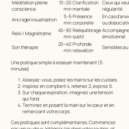
Méditation pleine
10–20
Clarification
Ceux qui veu
conscience
min
mentale
régularité
3–5
Présence
En cas d’anxi
Ancrage/visualisation
min
corporelle
ou dissociat
45–90
Rééquilibrage
Accompagn
Reiki / Magnétisme
min
subtil
émotionnel
20–40
Profonde
Son thérapie
Sensibles au
min
relaxation
Une pratique simple à essayer maintenant (5
minutes)
Asseyez‑vous, posez les mains sur les cuisses.
Inspirez en comptant 4, retenez 2, expirez 6.
Sur chaque expiration, imaginez une tension
qui fond.
Terminez en posant la main sur le cœur et en
remerciant votre corps.
Ces pratiques sont complémentaires. Commencez
par une ou deux, intégrez‑les dans votre routine, et