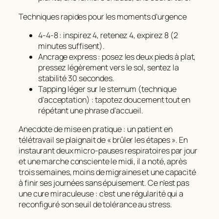
Techniques rapides pour les moments d’urgence
4‑4‑8 : inspirez 4, retenez 4, expirez 8 (2
minutes suffisent).
Ancrage express : posez les deux pieds à plat,
pressez légèrement vers le sol, sentez la
stabilité 30 secondes.
Tapping léger sur le sternum (technique
d’acceptation) : tapotez doucement tout en
répétant une phrase d’accueil.
Anecdote de mise en pratique : un patient en
télétravail se plaignait de « brûler les étapes ». En
instaurant deux micro‑pauses respiratoires par jour
et une marche consciente le midi, il a noté, après
trois semaines, moins de migraines et une capacité
à finir ses journées sans épuisement. Ce n’est pas
une cure miraculeuse : c’est une régularité qui a
reconfiguré son seuil de tolérance au stress.