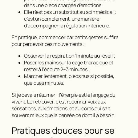
dans une pièce chargée d’émotions.
Elle n’est pas un substitut au soin médical :
c’est un complément, une manière
d’accompagner la
régulation
intérieure.
En pratique, commencer par petits gestes suffira
pour percevoir ces mouvements :
Observer la respiration 1 minute au réveil ;
Poser les mains sur la cage thoracique et
rester à l’écoute 2–3 minutes ;
Marcher lentement, pieds nus si possible,
quelques minutes.
Si je devais résumer : l’
énergie
est le langage du
vivant. Le retrouver, c’est redonner voix aux
sensations, aux émotions, et au corps qui sait
souvent mieux que la pensée ce dont il a besoin.
Pratiques douces pour se