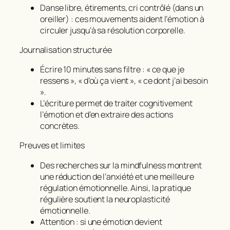
Danse libre, étirements, cri contrôlé (dans un
oreiller) : ces mouvements aident l’émotion à
circuler jusqu’à sa résolution corporelle.
Journalisation structurée
Écrire 10 minutes sans filtre : « ce que je
ressens », « d’où ça vient », « ce dont j’ai besoin
».
L’écriture permet de traiter cognitivement
l’émotion et d’en extraire des actions
concrètes.
Preuves et limites
Des recherches sur la
mindfulness
montrent
une réduction de l’anxiété et une meilleure
régulation émotionnelle. Ainsi, la pratique
régulière soutient la neuroplasticité
émotionnelle.
Attention : si une émotion devient