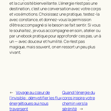
et la curiosité bienveillante.
L’énergie
n’est pas une
destination, c’est une conversation avec votre corps
et vos émotions. Choisissez une pratique, testez‑la
avec constance, et donnez‑vous la permission
d’être accompagné si le besoin se fait sentir. Si vous
le souhaitez, je vous accompagne en soin, atelier ou
par un ebook pratique pour approfondir ces pas, un à
un — avec douceur et humilité. Ce n’est pas
magique, mais souvent, on en ressort un peu plus
vivant.
←
Voyage au cœur de
Quand l’énergie du
l’invisible : démystifier les flux
corps inspire votre
énergétiques qui nous
chemin vers la
traversent
sérénité
→