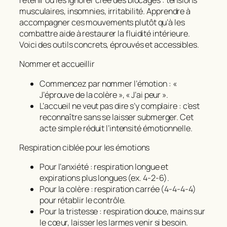
retenir ou les ignorer crée des blocages : tensions
musculaires, insomnies, irritabilité. Apprendre à
accompagner ces mouvements plutôt qu’à les
combattre aide à restaurer la fluidité intérieure.
Voici des outils concrets, éprouvés et accessibles.
Nommer et accueillir
Commencez par nommer l’émotion : «
J’éprouve de la colère », « J’ai peur ».
L’accueil ne veut pas dire s’y complaire : c’est
reconnaître sans se laisser submerger. Cet
acte simple réduit l’intensité émotionnelle.
Respiration ciblée pour les émotions
Pour l’anxiété : respiration longue et
expirations plus longues (ex. 4‑2‑6).
Pour la colère : respiration carrée (4‑4‑4‑4)
pour rétablir le contrôle.
Pour la tristesse : respiration douce, mains sur
le cœur, laisser les larmes venir si besoin.