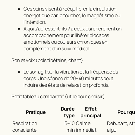
Ces soins visent à rééquilibrer la circulation
énergétique par le toucher, le magnétisme ou
l’intention.
À qui s’adressent‑ils ? à ceux qui cherchent un
accompagnement pour libérer blocages
émotionnels ou douleurs chroniques en
complément d’un suivi médical.
Son et voix (bols tibétains, chant)
Le son agit sur la vibration et la fréquence du
corps. Une séance de 20–40 minutes peut
induire des états de relaxation profonds.
Petit tableau comparatif (utile pour choisir)
Durée
Effet
Pratique
Pour qu
type
principal
Respiration
5–10
Calme
Débutant, st
consciente
min
immédiat
aigu