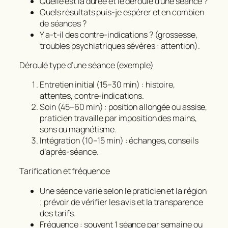
Quelle est la durée et le déroulé d’une séance ?
Quels résultats puis‑je espérer et en combien
de séances ?
Y a‑t‑il des contre‑indications ? (grossesse,
troubles psychiatriques sévères : attention).
Déroulé type d’une séance (exemple)
Entretien initial (15–30 min) : histoire,
attentes, contre‑indications.
Soin (45–60 min) : position allongée ou assise,
praticien travaille par imposition des mains,
sons ou magnétisme.
Intégration (10–15 min) : échanges, conseils
d’après‑séance.
Tarification et fréquence
Une séance varie selon le praticien et la région
; prévoir de vérifier les avis et la transparence
des tarifs.
Fréquence : souvent 1 séance par semaine ou