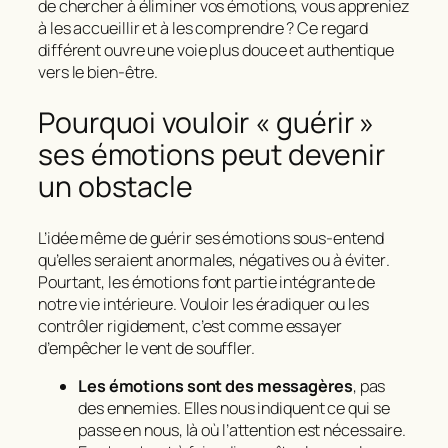
de chercher à éliminer vos émotions, vous appreniez
à les
accueillir
et à les comprendre ? Ce regard
différent ouvre une voie plus douce et authentique
vers le bien-être.
Pourquoi vouloir « guérir »
ses émotions peut devenir
un obstacle
L’idée même de
guérir
ses émotions sous-entend
qu’elles seraient
anormales
,
négatives
ou
à éviter
.
Pourtant, les émotions font partie intégrante de
notre vie intérieure. Vouloir les éradiquer ou les
contrôler rigidement, c’est comme essayer
d’empêcher le vent de souffler.
Les émotions sont des messagères
, pas
des ennemies. Elles nous indiquent ce qui se
passe en nous, là où l’attention est nécessaire.