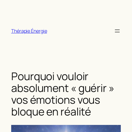
Aller
au
contenu
Thérapie Énergie
Pourquoi vouloir
absolument « guérir »
vos émotions vous
bloque en réalité