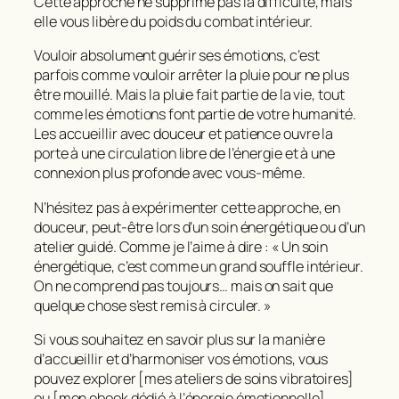
Cette approche ne supprime pas la difficulté, mais
elle vous libère du poids du combat intérieur.
Vouloir absolument
guérir
ses émotions, c’est
parfois comme vouloir arrêter la pluie pour ne plus
être mouillé. Mais la pluie fait partie de la vie, tout
comme les émotions font partie de votre humanité.
Les accueillir
avec douceur et patience ouvre la
porte à une circulation libre de l’énergie et à une
connexion plus profonde avec vous-même.
N’hésitez pas à expérimenter cette approche, en
douceur, peut-être lors d’un soin énergétique ou d’un
atelier guidé. Comme je l’aime à dire :
« Un soin
énergétique, c’est comme un grand souffle intérieur.
On ne comprend pas toujours… mais on sait que
quelque chose s’est remis à circuler. »
Si vous souhaitez en savoir plus sur la manière
d’accueillir et d’harmoniser vos émotions, vous
pouvez explorer [mes ateliers de soins vibratoires]
ou [mon ebook dédié à l’énergie émotionnelle].