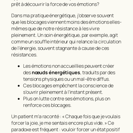
prêt à découvrir la force de vos émotions?
Dans ma pratique énergétique, j’observe souvent
que les blocages viennent moins des émotions elles-
mêmes que de notre
résistance
à les vivre
pleinement. Un soin énergétique, par exemple, agit
comme un souffle intérieur qui relance la circulation
de l’énergie, souvent stagnante à cause de ces
résistances.
Les émotions non accueillies peuvent créer
des
nœuds énergétiques
, traduits par des
tensions physiques ou un mal-être diffus.
Ces blocages empêchent la conscience de
s’ouvrir pleinement à l’instant présent.
Plus on lutte contre ses émotions, plus on
renforce ces blocages.
Un patient m’a raconté : « Chaque fois que je voulais
forcer la joie, je me sentais encore plus vide. » Ce
paradoxe est fréquent : vouloir
forcer
un état positif