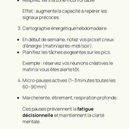
Effet : augmente la capacité à repérer les
signaux précoces.
Cartographie énergétique hebdomadaire
En début de semaine, notez vos pics et creux
d’énergie (matin/après‑midi/soir).
Planifiez les tâches exigeantes sur les pics.
Exemple : réservez vos réunions créatives le
matin si vous êtes alerte tôt.
Micro‑pauses actives (1–3 minutes toutes les
60–90 min)
Marche lente, étirement, respiration profonde.
Ces pauses préviennent la
fatigue
décisionnelle
et maintiennent la clarté
mentale.