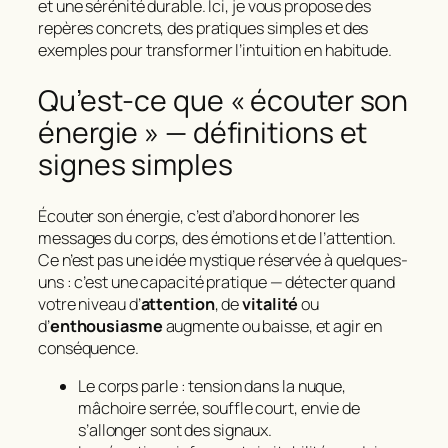
et une sérénité durable. Ici, je vous propose des
repères concrets, des pratiques simples et des
exemples pour transformer l’intuition en habitude.
Qu’est‑ce que « écouter son
énergie » — définitions et
signes simples
Écouter son énergie, c’est d’abord honorer les
messages du corps, des émotions et de l’attention.
Ce n’est pas une idée mystique réservée à quelques-
uns : c’est une capacité pratique — détecter quand
votre niveau d’
attention
, de
vitalité
ou
d’
enthousiasme
augmente ou baisse, et agir en
conséquence.
Le corps parle : tension dans la nuque,
mâchoire serrée, souffle court, envie de
s’allonger sont des signaux.