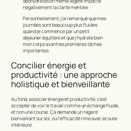
déshydratation même légère impacte
négativement la clarté mentale.
Personnellement, j’ai remarqué que mes
journées sont beaucoup plus fluides
quand je commence par un petit
déjeuner équilibré et que j’hydrate bien
mon corps avant les premières tâches
importantes.
Concilier énergie et
productivité : une approche
holistique et bienveillante
Au fond, associer énergie et productivité, c’est
accepter de voir le travail comme un échange fluide,
et non une course. Ça demande un regard
bienveillant sur soi, où l’
efficacité rime avec écoute
intérieure
.