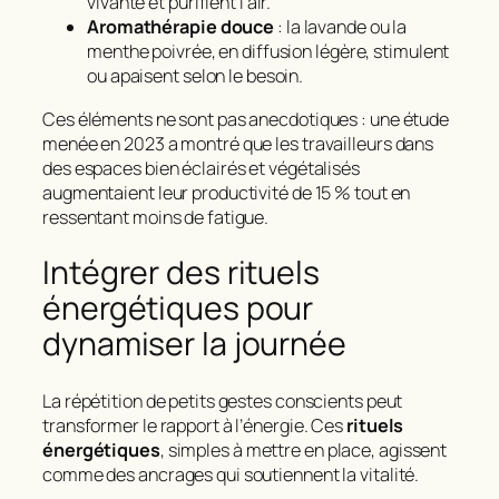
vivante et purifient l’air.
Aromathérapie douce
: la lavande ou la
menthe poivrée, en diffusion légère, stimulent
ou apaisent selon le besoin.
Ces éléments ne sont pas anecdotiques : une étude
menée en 2023 a montré que les travailleurs dans
des espaces bien éclairés et végétalisés
augmentaient leur productivité de 15 % tout en
ressentant moins de fatigue.
Intégrer des rituels
énergétiques pour
dynamiser la journée
La répétition de petits gestes conscients peut
transformer le rapport à l’énergie. Ces
rituels
énergétiques
, simples à mettre en place, agissent
comme des ancrages qui soutiennent la vitalité.