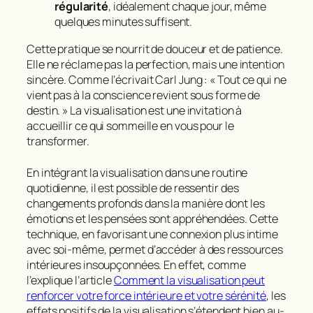
régularité
, idéalement chaque jour, même
quelques minutes suffisent.
Cette pratique se nourrit de douceur et de patience.
Elle ne réclame pas la perfection, mais une intention
sincère. Comme l’écrivait Carl Jung : «
Tout ce qui ne
vient pas à la conscience revient sous forme de
destin
. » La visualisation est une invitation à
accueillir ce qui sommeille en vous pour le
transformer.
En intégrant la visualisation dans une routine
quotidienne, il est possible de ressentir des
changements profonds dans la manière dont les
émotions et les pensées sont appréhendées. Cette
technique, en favorisant une connexion plus intime
avec soi-même, permet d’accéder à des ressources
intérieures insoupçonnées. En effet, comme
l’explique l’article
Comment la visualisation peut
renforcer votre force intérieure et votre sérénité
, les
effets positifs de la visualisation s’étendent bien au-