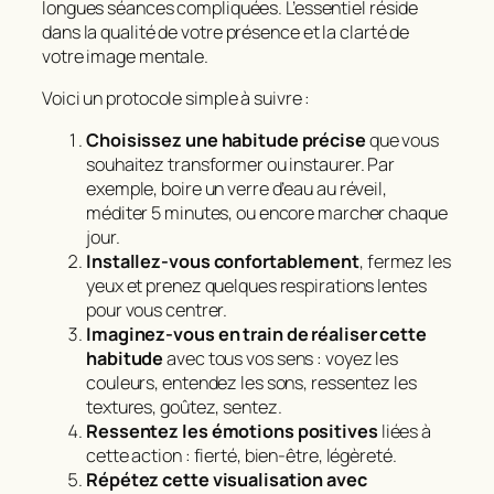
longues séances compliquées. L’essentiel réside
dans la
qualité
de votre présence et la
clarté
de
votre image mentale.
Voici un protocole simple à suivre :
Choisissez une habitude précise
que vous
souhaitez transformer ou instaurer. Par
exemple, boire un verre d’eau au réveil,
méditer 5 minutes, ou encore marcher chaque
jour.
Installez-vous confortablement
, fermez les
yeux et prenez quelques respirations lentes
pour vous centrer.
Imaginez-vous en train de réaliser cette
habitude
avec tous vos sens : voyez les
couleurs, entendez les sons, ressentez les
textures, goûtez, sentez.
Ressentez les émotions positives
liées à
cette action : fierté, bien-être, légèreté.
Répétez cette visualisation avec