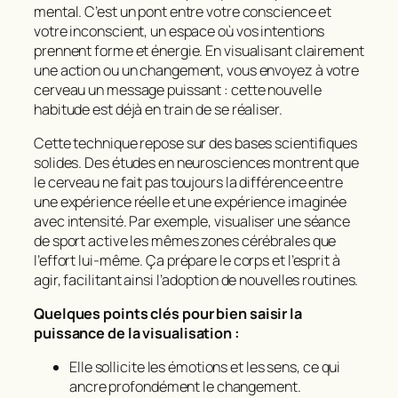
mental. C’est un pont entre votre conscience et
votre inconscient, un espace où vos intentions
prennent forme et énergie. En visualisant clairement
une action ou un changement, vous envoyez à votre
cerveau un message puissant : cette nouvelle
habitude est déjà en train de se réaliser.
Cette technique repose sur des bases scientifiques
solides. Des études en neurosciences montrent que
le cerveau ne fait pas toujours la différence entre
une expérience réelle et une expérience imaginée
avec intensité
. Par exemple, visualiser une séance
de sport active les mêmes zones cérébrales que
l’effort lui-même. Ça prépare le corps et l’esprit à
agir, facilitant ainsi l’adoption de nouvelles routines.
Quelques points clés pour bien saisir la
puissance de la visualisation :
Elle sollicite les émotions et les sens, ce qui
ancre profondément le changement.