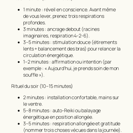
1 minute : réveil en conscience. Avant même
de vous lever, prenez trois respirations
profondes.
3 minutes : ancrage debout (racines
imaginaires, respiration 4-2-6).
3–5 minutes : stimulation douce (étirements
lents + balancement des bras) pour relancer la
circulation énergétique.
1–2 minutes : affirmation ou intention (par
exemple : « Aujourd’hui, je prends soin de mon
souffle »).
Rituel du soir (10–15 minutes)
2 minutes : installation confortable, mains sur
le ventre.
5–8 minutes : auto-Reiki ou balayage
énergétique en position allongée.
3–5 minutes : respiration allongée et gratitude
(nommer trois choses vécues dans la journée).