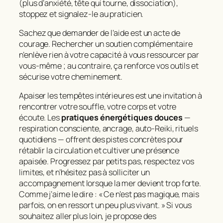
(plus d’anxiété, tête qui tourne, dissociation),
stoppez et signalez-le au praticien.
Sachez que demander de l’aide est un acte de
courage. Rechercher un soutien complémentaire
n’enlève rien à votre capacité à vous ressourcer par
vous-même ; au contraire, ça renforce vos outils et
sécurise votre cheminement.
Apaiser les tempêtes intérieures est une invitation à
rencontrer votre souffle, votre corps et votre
écoute. Les
pratiques énergétiques douces
—
respiration consciente, ancrage, auto-Reiki, rituels
quotidiens — offrent des pistes concrètes pour
rétablir la circulation et cultiver une présence
apaisée. Progressez par petits pas, respectez vos
limites, et n’hésitez pas à solliciter un
accompagnement lorsque la mer devient trop forte.
Comme j’aime le dire : « Ce n’est pas magique, mais
parfois, on en ressort un peu plus vivant. » Si vous
souhaitez aller plus loin, je propose des