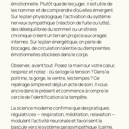
émotionnelle. Plutôt que de les juger, il est utile de
les nommer et de comprendre d’où elles émergent.
Sur le plan physiologique, l’activation du système
nerveux sympathique (réaction de fuite ou lutte),
des déséquilibres du sommeil ou un stress
chronique créent un terrain propice aux orages
internes. Sur le plan énergétique, on parle de
blocages, de circulation ralentie ou d’empreintes
émotionnelles stockées dans le corps.
Observer, avant tout. Posez la main sur votre cœur,
respirez et notez : où se loge la tension ? Dans la
poitrine, la gorge, le ventre, les tempes ? Ce
repérage simple est déjà un acte de soin. Il vous
ancre dans le présent et commence à rompre le
cercle de l’identification à la tempête.
La science moderne confirme que des pratiques
régulatrices — respiration, méditation, relaxation —
modulent l’activité neuronale et favorisent la
bascule vers le système parasympathique (calme,